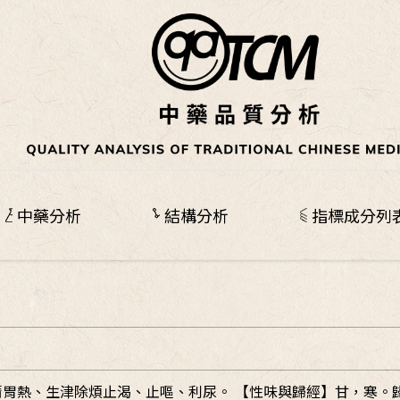
中藥分析
結構分析
指標成分列
清胃熱、生津除煩止渴、止嘔、利尿。 【性味與歸經】甘，寒。