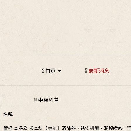
首頁
最新消息
中藥科普
名稱
蘆根 本品為 禾本科【效能】清肺熱、祛痰排膿、潤燥緩咳、